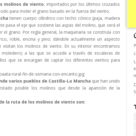
os molinos de viento
, importados por los últimos cruzados
odo para moler el grano basado en la fuerza del viento.
ncha
tienen cuerpo cilíndrico con techo cónico (paja, madera
te pasa el eje que sostiene las aspas del molino, que será el
r el grano. Por regla general, la maquinaria se construía con
co, roble, encina y pino; dándole actualmente un aspecto
P
 visitan los molinos de viento. En su interior encontramos
¿
y moledero) a las que se accede a través de escaleras de
nillos que se encargan de captar los diferentes vientos para
L
e
m
nde varios pueblos de Castilla-La Mancha
que han unido
D
stado posible los molinos que desde la aparición de la
S
e la ruta de los molinos de viento son: