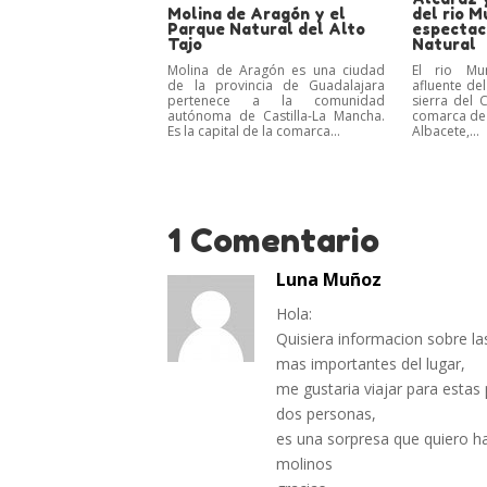
Molina de Aragón y el
del rio M
Parque Natural del Alto
espectac
Tajo
Natural
Molina de Aragón es una ciudad
El rio Mu
de la provincia de Guadalajara
afluente del
pertenece a la comunidad
sierra del 
autónoma de Castilla-La Mancha.
comarca de 
Es la capital de la comarca...
Albacete,...
1 Comentario
Luna Muñoz
Hola:
Quisiera informacion sobre las
mas importantes del lugar,
me gustaria viajar para estas
dos personas,
es una sorpresa que quiero ha
molinos