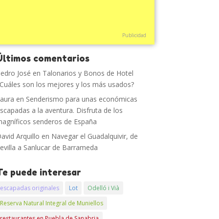
Publicidad
Últimos comentarios
edro José
en
Talonarios y Bonos de Hotel
Cuáles son los mejores y los más usados?
aura
en
Senderismo para unas económicas
scapadas a la aventura. Disfruta de los
agníficos senderos de España
avid Arquillo
en
Navegar el Guadalquivir, de
evilla a Sanlucar de Barrameda
Te puede interesar
escapadas originales
Lot
Odelló i Vià
Reserva Natural Integral de Muniellos
restaurantes en Puebla de Sanabria