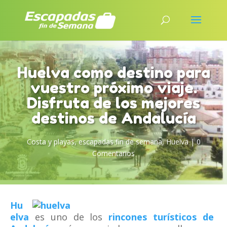
Huelva como destino para
vuestro próximo viaje.
Disfruta de los mejores
destinos de Andalucía
Costa y playas
,
escapadas fin de semana
,
Huelva
|
0
Comentarios
Hu
elva
es uno de los
rincones turísticos de