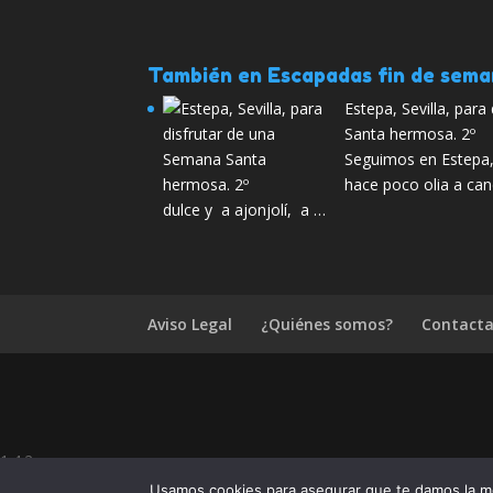
También en Escapadas fin de sem
Estepa, Sevilla, par
Santa hermosa. 2º
Seguimos en Estepa,
hace poco olia a can
dulce y a ajonjolí, a …
Aviso Legal
¿Quiénes somos?
Contacta
1.4.2
Usamos cookies para asegurar que te damos la me