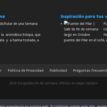
ana
Inspiración para tus v
a disfrutar de una Semana
Pu
Oc
 la aromática Estepa, que
No
ela y a harina tostada, a
puente del Pilar en el sofá, 
r
Política de Privacidad
Publicidad
Preguntas frecuent
2026 Escapadas fin de semana. Ofertas en viajes baratos
jor experiencia en nuestra web. Si continúas usando este sitio, asumi