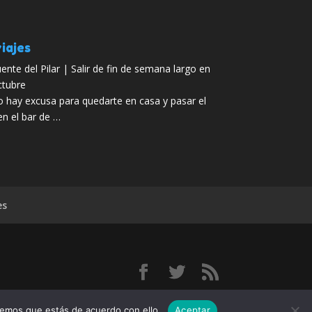
iajes
ente del Pilar | Salir de fin de semana largo en
tubre
 hay excusa para quedarte en casa y pasar el
en el bar de …
es
remos que estás de acuerdo con ello.
Aceptar