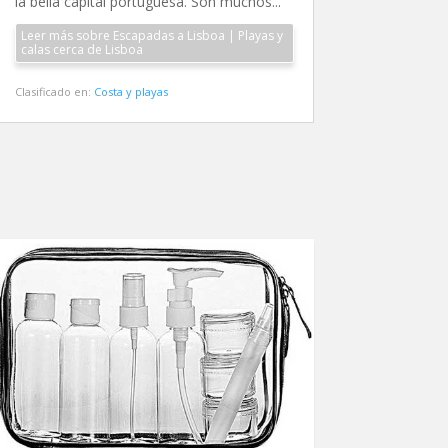
la bella capital portuguesa. Son muchos...
Leer más sobre Escapadas a Lisboa | Playas y
calas cerca de Lisboa
Clasificado en:
Costa y playas