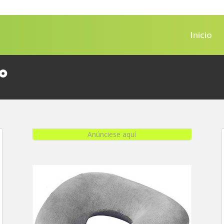
Inicio
o
Anúnciese aquí