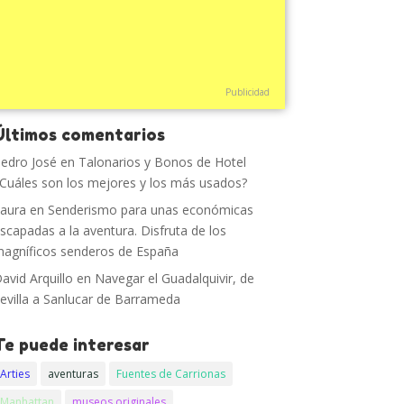
Publicidad
Últimos comentarios
edro José
en
Talonarios y Bonos de Hotel
Cuáles son los mejores y los más usados?
aura
en
Senderismo para unas económicas
scapadas a la aventura. Disfruta de los
agníficos senderos de España
avid Arquillo
en
Navegar el Guadalquivir, de
evilla a Sanlucar de Barrameda
Te puede interesar
Arties
aventuras
Fuentes de Carrionas
Manhattan
museos originales