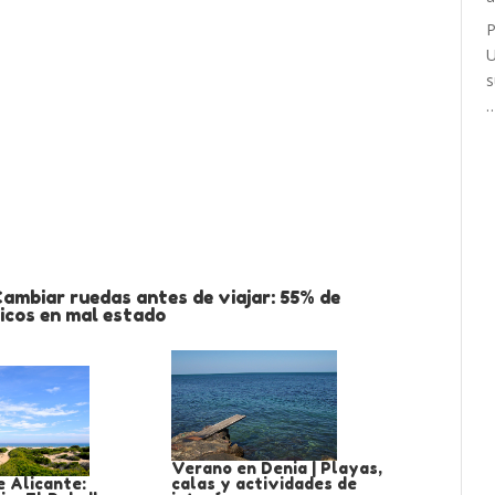
P
U
s
ambiar ruedas antes de viajar: 55% de
icos en mal estado
Verano en Denia | Playas,
e Alicante:
calas y actividades de