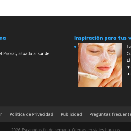
ana
Inspiración para tus v
La
 Priorat, situada al sur de
Cu
El
má
tr
r
Política de Privacidad
Publicidad
Preguntas frecuent
2026 Escapadas fin de semana. Ofertas en viajes baratos