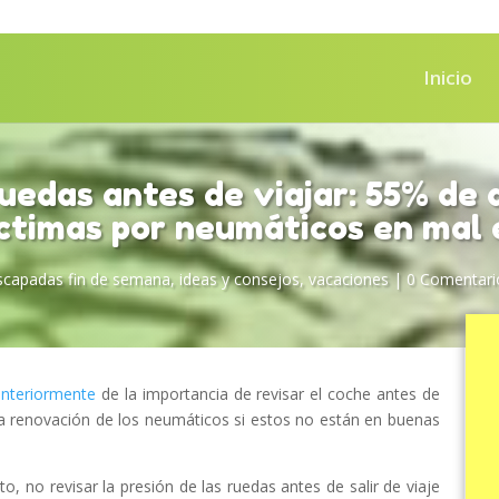
Inicio
uedas antes de viajar: 55% de 
ctimas por neumáticos en mal
scapadas fin de semana
,
ideas y consejos
,
vacaciones
|
0 Comentari
anteriormente
de la importancia de revisar el coche antes de
n la renovación de los neumáticos si estos no están en buenas
, no revisar la presión de las ruedas antes de salir de viaje