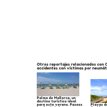
Otros reportajes relacionados con C
accidentes con víctimas por neumát
Palma de Mallorca, un
destino turístico ideal
para este verano. Paseos
Playas d