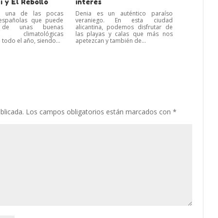
 y El Rebollo
interés
es una de las pocas
Denia es un auténtico paraíso
 españolas que puede
veraniego. En esta ciudad
r de unas buenas
alicantina, podemos disfrutar de
es climatológicas
las playas y calas que más nos
 todo el año, siendo...
apetezcan y también de...
blicada.
Los campos obligatorios están marcados con
*