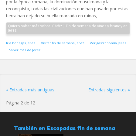
por la época romana, la dominación musulmana y la
reconquista, todas las civilizaciones que han pasado por estas
tierra han dejado su huella marcada en ruinas,...
Quiero saber más sobre: Cádiz | Fin de semana de vinos y brandy en
Jerez
Ir a bodegas Jerez
|
Visitar fin de semana Jerez
|
Ver gastronomía Jerez
|
Saber más de Jerez
« Entradas más antiguas
Entradas siguientes »
Página 2 de 12
También en Escapadas fin de semana