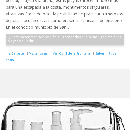
del sol, el agua y la arena, estas playas ofrecen mucho más
para una escapada a la costa, monumentos singulares,
atractivas áreas de ocio, la posibilidad de practicar numerosos
deportes acuáticos, así como presenciar paisajes de ensueño.
En el conocido municipio de San...
Quiero saber más sobre: Cádiz | Escapadas a la costa | Las mejores
playas de Cádiz
Ir a Barbate
|
Visitar calas
|
Ver Conil de la Frontera
|
Saber más de
costa