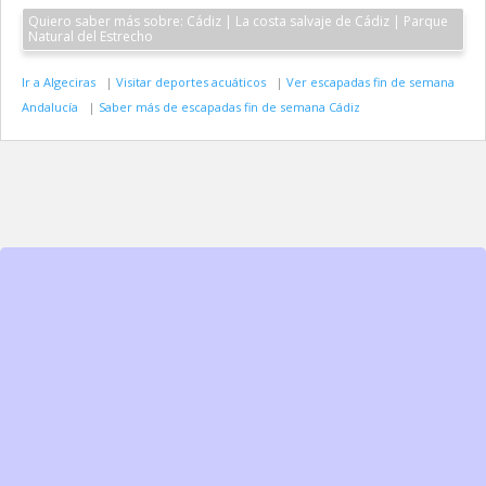
Quiero saber más sobre: Cádiz | La costa salvaje de Cádiz | Parque
Natural del Estrecho
Ir a Algeciras
|
Visitar deportes acuáticos
|
Ver escapadas fin de semana
Andalucía
|
Saber más de escapadas fin de semana Cádiz