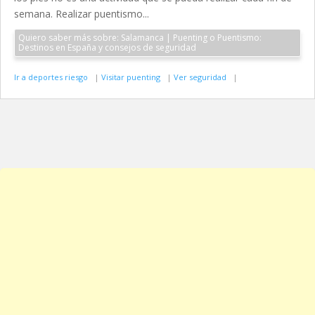
semana. Realizar puentismo...
Quiero saber más sobre: Salamanca | Puenting o Puentismo:
Destinos en España y consejos de seguridad
Ir a deportes riesgo
|
Visitar puenting
|
Ver seguridad
|