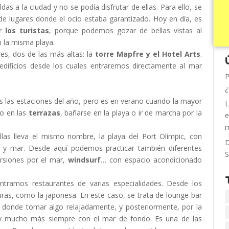
s a la ciudad y no se podía disfrutar de ellas. Para ello, se
de lugares donde el ocio estaba garantizado. Hoy en día, es
 los turistas
, porque podemos gozar de bellas vistas al
n la misma playa.
es, dos de las más altas: la
torre Mapfre y el Hotel Arts
.
ificios desde los cuales entraremos directamente al mar
P
¿
as las estaciones del año, pero es en verano cuando la mayor
L
go en las
terrazas
, bañarse en la playa o ir de marcha por la
e
m
las lleva el mismo nombre, la playa del Port Olímpic, con
D
ua y mar. Desde aquí podemos practicar también diferentes
S
ursiones por el mar,
windsurf
… con espacio acondicionado
ramos restaurantes de varias especialidades. Desde los
uras, como la japonesa. En este caso, se trata de lounge-bar
 donde tomar algo relajadamente, y posteriormente, por la
 mucho más siempre con el mar de fondo. Es una de las