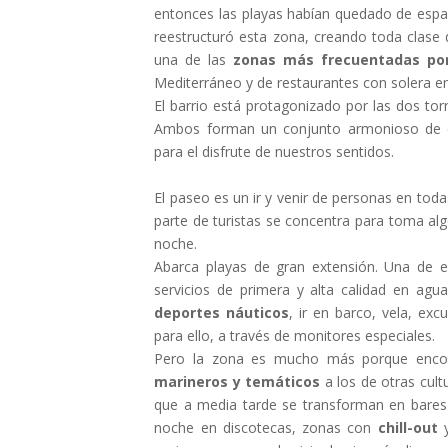
entonces las playas habían quedado de espalda
reestructuró esta zona, creando toda clase 
una de las
zonas más frecuentadas por
Mediterráneo y de restaurantes con solera e
El barrio está protagonizado por las dos torr
Ambos forman un conjunto armonioso de ed
para el disfrute de nuestros sentidos.
El paseo es un ir y venir de personas en tod
parte de turistas se concentra para toma al
noche.
Abarca playas de gran extensión. Una de el
servicios de primera y alta calidad en ag
deportes náuticos
, ir en barco, vela, exc
para ello, a través de monitores especiales.
Pero la zona es mucho más porque encont
marineros y temáticos
a los de otras cult
que a media tarde se transforman en bares
noche en discotecas, zonas con
chill-out
y