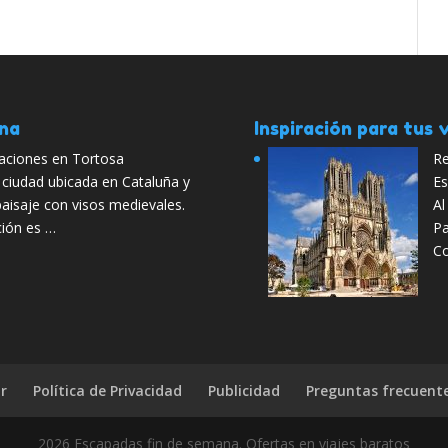
ana
Inspiración para tus v
caciones en Tortosa
Re
 ciudad ubicada en Cataluña y
Es
aisaje con visos medievales.
Al
ión es …
Pa
C
r
Política de Privacidad
Publicidad
Preguntas frecuent
2026 Escapadas fin de semana. Ofertas en viajes baratos