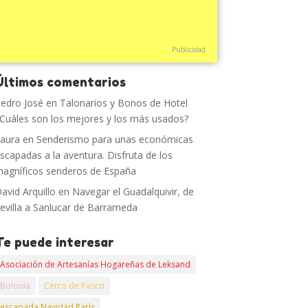
Publicidad
Últimos comentarios
edro José
en
Talonarios y Bonos de Hotel
Cuáles son los mejores y los más usados?
aura
en
Senderismo para unas económicas
scapadas a la aventura. Disfruta de los
agníficos senderos de España
avid Arquillo
en
Navegar el Guadalquivir, de
evilla a Sanlucar de Barrameda
Te puede interesar
Asociación de Artesanías Hogareñas de Leksand
Bolonia
Cerro de Pasco
escapada Navidad París