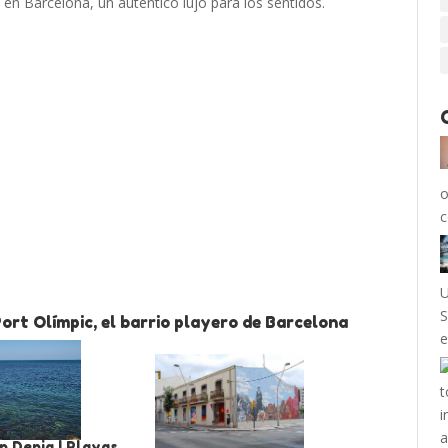
en Barcelona, un auténtico lujo para los sentidos.
o
c
U
S
ort Olímpic, el barrio playero de Barcelona
e
 Denia | Playas,