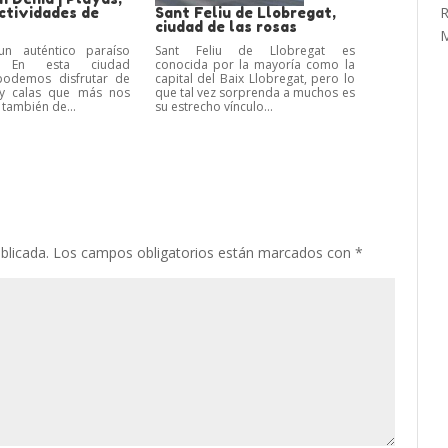
ctividades de
Sant Feliu de Llobregat,
ciudad de las rosas
n auténtico paraíso
Sant Feliu de Llobregat es
o. En esta ciudad
conocida por la mayoría como la
 podemos disfrutar de
capital del Baix Llobregat, pero lo
 y calas que más nos
que tal vez sorprenda a muchos es
 también de...
su estrecho vínculo...
blicada.
Los campos obligatorios están marcados con
*