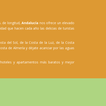
s. de longitud,
Andalucía
nos ofrece un elevado
dad que hacen cada año las delicias de turistas
sta del Sol, de la Costa de la Luz, de la Costa
osta de Almería y déjate acariciar por las aguas
 hoteles y apartamentos más baratos y mejor