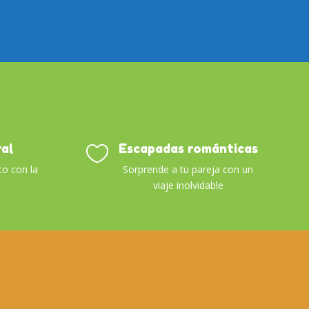
ral
Escapadas románticas

to con la
Sorprende a tu pareja con un
viaje inolvidable