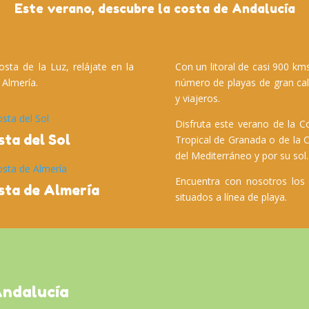
Este verano, descubre la costa de Andalucía
osta de la Luz, relájate en la
Con un litoral de casi 900 km
 Almería.
número de playas de gran cali
y viajeros.
Disfruta este verano de la Co
sta del Sol
Tropical de Granada o de la C
del Mediterráneo y por su sol.
Encuentra con nosotros los
sta de Almería
situados a línea de playa.
Andalucía